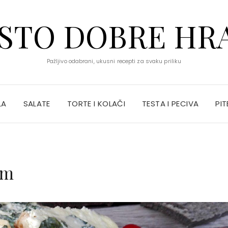
STO DOBRE HR
Pažljivo odabrani, ukusni recepti za svaku priliku
LA
SALATE
TORTE I KOLAČI
TESTA I PECIVA
PIT
em