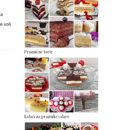
za
e voli
Praznične torte
Kolači za praznike i slave