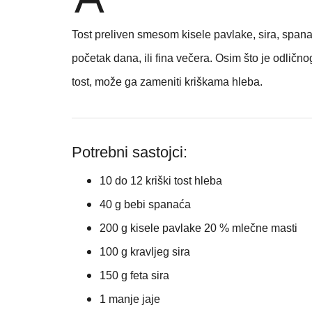
Tost preliven smesom kisele pavlake, sira, spanać
početak dana, ili fina večera. Osim što je odličn
tost, može ga zameniti kriškama hleba.
Potrebni sastojci:
10 do 12 kriški tost hleba
40 g bebi spanaća
200 g kisele pavlake 20 % mlečne masti
100 g kravljeg sira
150 g feta sira
1 manje jaje