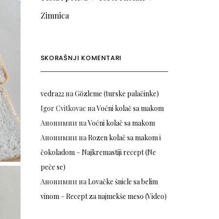
Zimnica
SKORAŠNJI KOMENTARI
vedra22
на
Gözleme (turske palačinke)
Igor Cvitkovac
на
Voćni kolač sa makom
Анонимни
на
Voćni kolač sa makom
Анонимни
на
Rozen kolač sa makom i
čokoladom – Najkremastiji recept (Ne
peče se)
Анонимни
на
Lovačke šnicle sa belim
vinom – Recept za najmekše meso (Video)