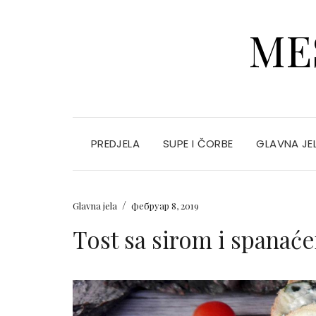
ME
PREDJELA
SUPE I ČORBE
GLAVNA JE
/
Glavna jela
фебруар 8, 2019
Tost sa sirom i spanać