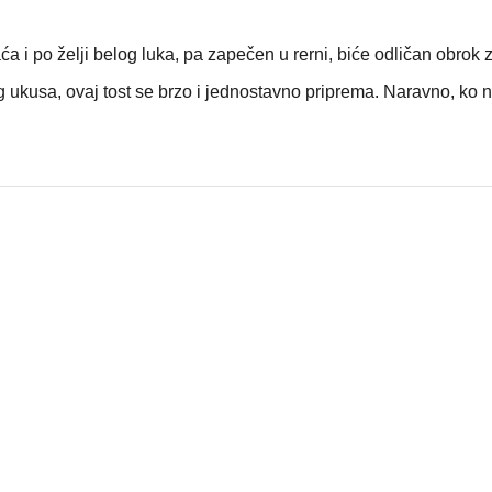
a i po želji belog luka, pa zapečen u rerni, biće odličan obrok 
og ukusa, ovaj tost se brzo i jednostavno priprema. Naravno, ko n