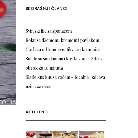
SKORAŠNJI ČLANCI
Svinjski file sa spanaćem
Rolat sa džemom, kremom i pavlakom
Čorbica od bundeve, tikvice i krompira
Salata sa sardinama i kus kusom – Zdrav
obrok za 10 minuta
Slatki kus kus sa voćem – Idealna i zdrava
užina za decu
AKTUELNO