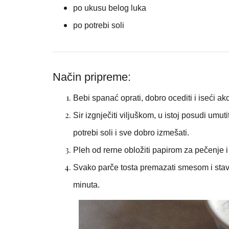
po ukusu belog luka
po potrebi soli
Način pripreme:
Bebi spanać oprati, dobro ocediti i iseći ako
Sir izgnječiti viljuškom, u istoj posudi umuti
potrebi soli i sve dobro izmešati.
Pleh od rerne obložiti papirom za pečenje i 
Svako parče tosta premazati smesom i stav
minuta.