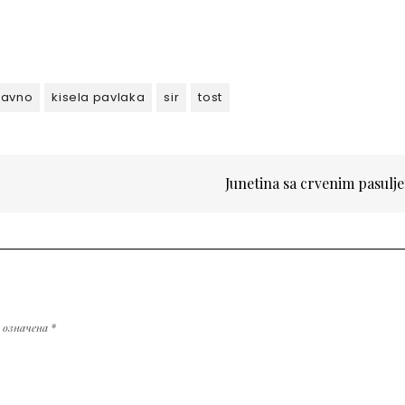
tavno
kisela pavlaka
sir
tost
Junetina sa crvenim pasul
у означена
*