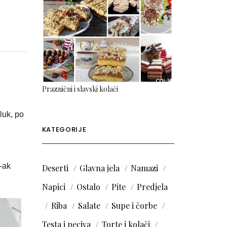
Praznični i slavski kolači
 luk, po
KATEGORIJE
-ak
Deserti
Glavna jela
Namazi
Napici
Ostalo
Pite
Predjela
Riba
Salate
Supe i čorbe
Testa i peciva
Torte i kolači