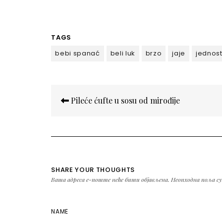
TAGS
bebi spanać
beli luk
brzo
jaje
jednos
Кретање
Pileće ćufte u sosu od mirođije
чланка
SHARE YOUR THOUGHTS
Ваша адреса е-поште неће бити објављена.
Неопходна поља с
NAME