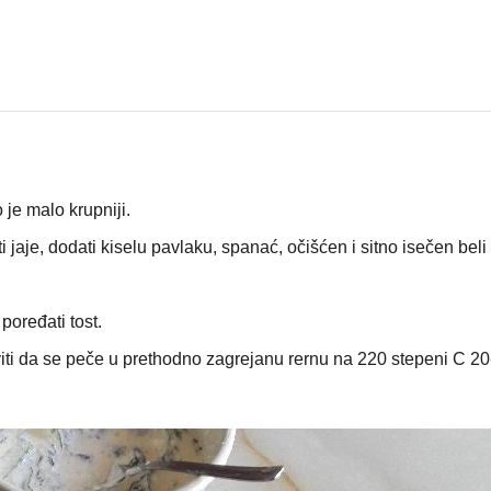
 je malo krupniji.
ti jaje, dodati kiselu pavlaku, spanać, očišćen i sitno isečen beli
poređati tost.
iti da se peče u prethodno zagrejanu rernu na 220 stepeni C 20