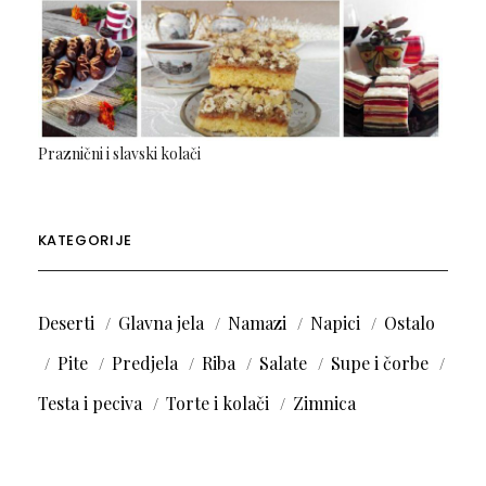
Praznični i slavski kolači
KATEGORIJE
Deserti
Glavna jela
Namazi
Napici
Ostalo
Pite
Predjela
Riba
Salate
Supe i čorbe
Testa i peciva
Torte i kolači
Zimnica