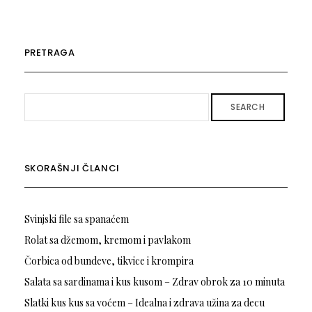
PRETRAGA
SEARCH
SKORAŠNJI ČLANCI
Svinjski file sa spanaćem
Rolat sa džemom, kremom i pavlakom
Čorbica od bundeve, tikvice i krompira
Salata sa sardinama i kus kusom – Zdrav obrok za 10 minuta
Slatki kus kus sa voćem – Idealna i zdrava užina za decu