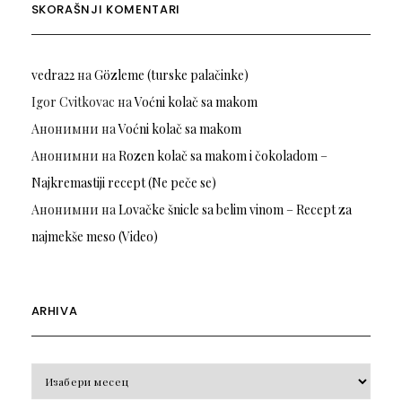
SKORAŠNJI KOMENTARI
vedra22
на
Gözleme (turske palačinke)
Igor Cvitkovac
на
Voćni kolač sa makom
Анонимни
на
Voćni kolač sa makom
Анонимни
на
Rozen kolač sa makom i čokoladom –
Najkremastiji recept (Ne peče se)
Анонимни
на
Lovačke šnicle sa belim vinom – Recept za
najmekše meso (Video)
ARHIVA
Arhiva