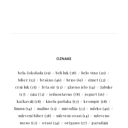
OZNAKE
bela čokolada
(19)
beli luk
(38)
belo vino
(20)
biber
(12)
brašno
(46)
brzo
(61)
cimet
(22)
crni luk
(35)
feta sir
(13)
glavno jelo
(14)
Jabuke
(17)
jaja
(72)
jednostavno
(78)
jogurt
(16)
kačkavalj
(18)
kisela pavlaka
(53)
krompir
(18)
limun
(14)
maline
(12)
mirođija
(23)
mleko
(49)
mleveni biber
(28)
mleveni orasi
(14)
mleveno
meso
(13)
orasi
(24)
origano
(17)
paradajz