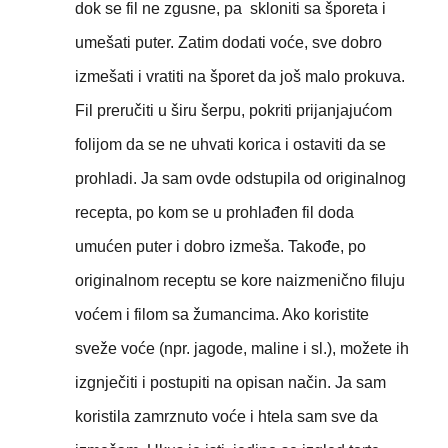
dok se fil ne zgusne, pa skloniti sa šporeta i
umešati puter. Zatim dodati voće, sve dobro
izmešati i vratiti na šporet da još malo prokuva.
Fil preručiti u širu šerpu, pokriti prijanjajućom
folijom da se ne uhvati korica i ostaviti da se
prohladi. Ja sam ovde odstupila od originalnog
recepta, po kom se u prohlađen fil doda
umućen puter i dobro izmeša. Takođe, po
originalnom receptu se kore naizmenično filuju
voćem i filom sa žumancima. Ako koristite
sveže voće (npr. jagode, maline i sl.), možete ih
izgnječiti i postupiti na opisan način. Ja sam
koristila zamrznuto voće i htela sam sve da