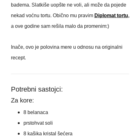
badema. Slatkiše uopšte ne voli, ali može da pojede
nekad voćnu tortu. Obično mu pravim
Diplomat tortu
,
a ove godine sam rešila malo da promenim:)
Inače, ovo je polovina mere u odnosu na originalni
recept.
Potrebni sastojci:
Za kore:
8 belanaca
prstohvat soli
8 kašika kristal šećera