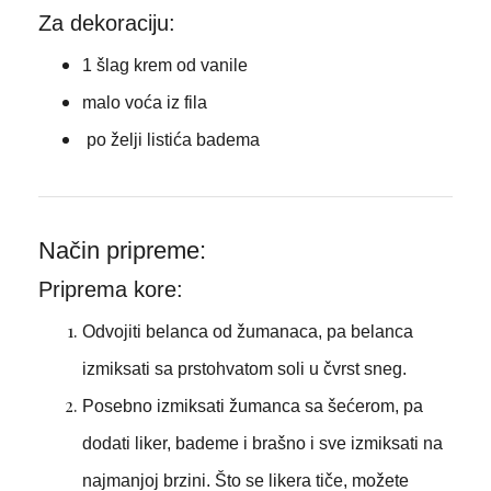
Za dekoraciju:
1 šlag krem od vanile
malo voća iz fila
po želji listića badema
Način pripreme:
Priprema kore:
Odvojiti belanca od žumanaca, pa belanca
izmiksati sa prstohvatom soli u čvrst sneg.
Posebno izmiksati žumanca sa šećerom, pa
dodati liker, bademe i brašno i sve izmiksati na
najmanjoj brzini. Što se likera tiče, možete