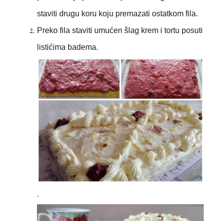
staviti drugu koru koju premazati ostatkom fila.
Preko fila staviti umućen šlag krem i tortu posuti
listićima badema.
.