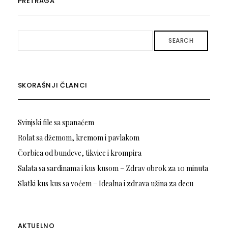
PRETRAGA
SEARCH
SKORAŠNJI ČLANCI
Svinjski file sa spanaćem
Rolat sa džemom, kremom i pavlakom
Čorbica od bundeve, tikvice i krompira
Salata sa sardinama i kus kusom – Zdrav obrok za 10 minuta
Slatki kus kus sa voćem – Idealna i zdrava užina za decu
AKTUELNO