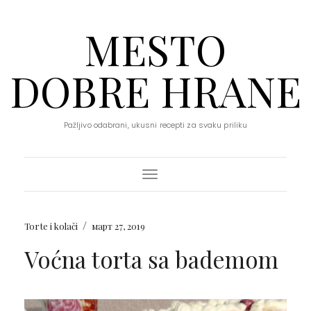
MESTO
DOBRE HRANE
Pažljivo odabrani, ukusni recepti za svaku priliku
Toggle Navigation
/
Torte i kolači
март 27, 2019
Voćna torta sa bademom