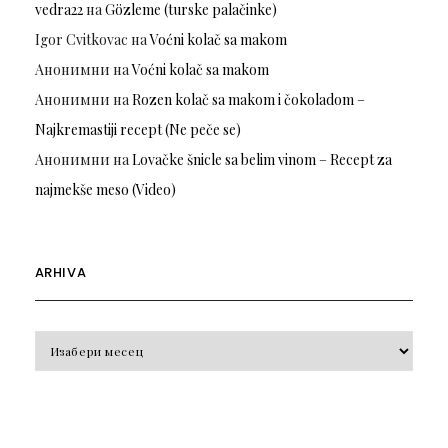
vedra22
на
Gözleme (turske palačinke)
Igor Cvitkovac
на
Voćni kolač sa makom
Анонимни
на
Voćni kolač sa makom
Анонимни
на
Rozen kolač sa makom i čokoladom –
Najkremastiji recept (Ne peče se)
Анонимни
на
Lovačke šnicle sa belim vinom – Recept za
najmekše meso (Video)
ARHIVA
Arhiva