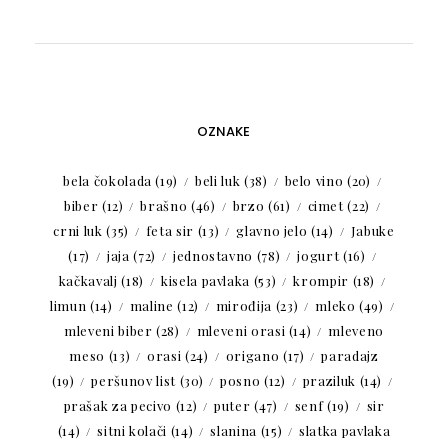
OZNAKE
bela čokolada
(19)
beli luk
(38)
belo vino
(20)
biber
(12)
brašno
(46)
brzo
(61)
cimet
(22)
crni luk
(35)
feta sir
(13)
glavno jelo
(14)
Jabuke
(17)
jaja
(72)
jednostavno
(78)
jogurt
(16)
kačkavalj
(18)
kisela pavlaka
(53)
krompir
(18)
limun
(14)
maline
(12)
mirođija
(23)
mleko
(49)
mleveni biber
(28)
mleveni orasi
(14)
mleveno
meso
(13)
orasi
(24)
origano
(17)
paradajz
(19)
peršunov list
(30)
posno
(12)
praziluk
(14)
prašak za pecivo
(12)
puter
(47)
senf
(19)
sir
(14)
sitni kolači
(14)
slanina
(15)
slatka pavlaka