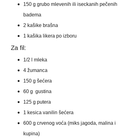
150 g grubo mlevenih ili iseckanih pečenih
badema
2 kašike brašna
1 kašika likera po izboru
Za fil:
1/2 l mleka
4 žumanca
150 g šećera
60 g gustina
125 g putera
1 kesica vanilin šećera
600 g crvenog voća (miks jagoda, malina i
kupina)