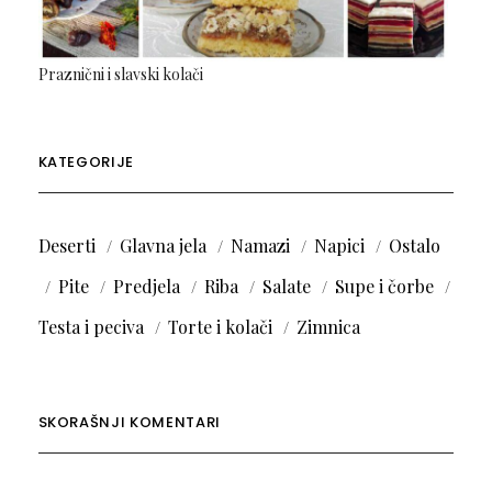
Praznični i slavski kolači
KATEGORIJE
Deserti
Glavna jela
Namazi
Napici
Ostalo
Pite
Predjela
Riba
Salate
Supe i čorbe
Testa i peciva
Torte i kolači
Zimnica
SKORAŠNJI KOMENTARI