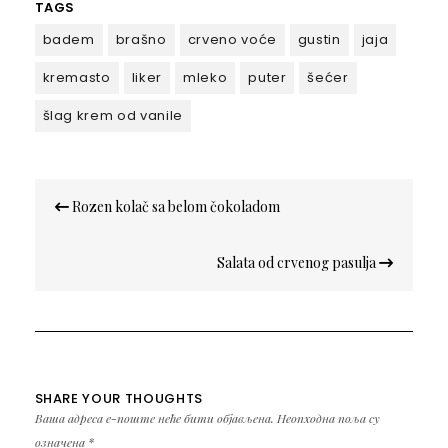
TAGS
badem
brašno
crveno voće
gustin
jaja
kremasto
liker
mleko
puter
šećer
šlag krem od vanile
Кретање
Rozen kolač sa belom čokoladom
чланка
Salata od crvenog pasulja
SHARE YOUR THOUGHTS
Ваша адреса е-поште неће бити објављена.
Неопходна поља су
означена
*