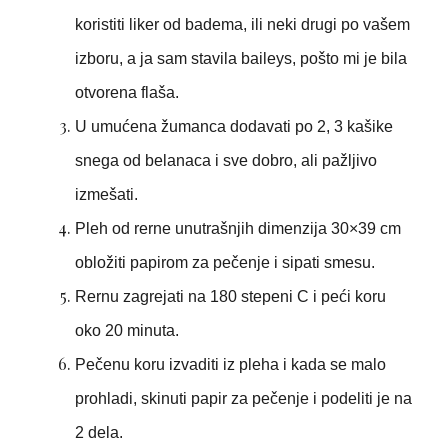
koristiti liker od badema, ili neki drugi po vašem
izboru, a ja sam stavila baileys, pošto mi je bila
otvorena flaša.
U umućena žumanca dodavati po 2, 3 kašike
snega od belanaca i sve dobro, ali pažljivo
izmešati.
Pleh od rerne unutrašnjih dimenzija 30×39 cm
obložiti papirom za pečenje i sipati smesu.
Rernu zagrejati na 180 stepeni C i peći koru
oko 20 minuta.
Pečenu koru izvaditi iz pleha i kada se malo
prohladi, skinuti papir za pečenje i podeliti je na
2 dela.