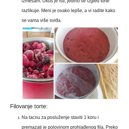
izmešam. Ukus je isti, jedino se izgled torte
razlikuje. Meni je ovako lepše, a vi radite kako
se vama više sviđa.
Filovanje torte:
Na tacnu za posluženje staviti 1 koru i
premazati je polovinom prohlađenog fila. Preko