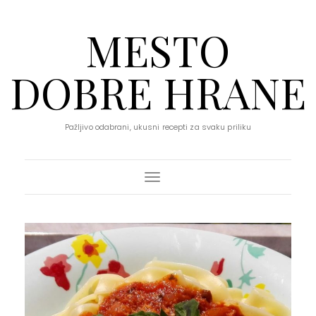
MESTO
DOBRE HRANE
Pažljivo odabrani, ukusni recepti za svaku priliku
Toggle Navigation