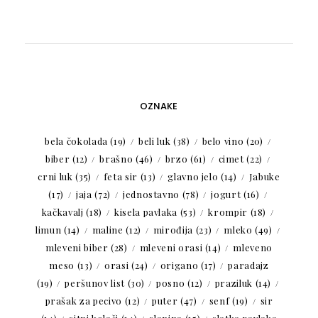
OZNAKE
bela čokolada
(19)
beli luk
(38)
belo vino
(20)
biber
(12)
brašno
(46)
brzo
(61)
cimet
(22)
crni luk
(35)
feta sir
(13)
glavno jelo
(14)
Jabuke
(17)
jaja
(72)
jednostavno
(78)
jogurt
(16)
kačkavalj
(18)
kisela pavlaka
(53)
krompir
(18)
limun
(14)
maline
(12)
mirođija
(23)
mleko
(49)
mleveni biber
(28)
mleveni orasi
(14)
mleveno
meso
(13)
orasi
(24)
origano
(17)
paradajz
(19)
peršunov list
(30)
posno
(12)
praziluk
(14)
prašak za pecivo
(12)
puter
(47)
senf
(19)
sir