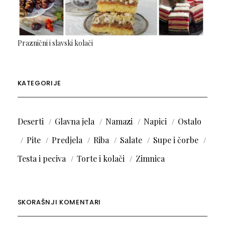
Praznični i slavski kolači
KATEGORIJE
Deserti
Glavna jela
Namazi
Napici
Ostalo
Pite
Predjela
Riba
Salate
Supe i čorbe
Testa i peciva
Torte i kolači
Zimnica
SKORAŠNJI KOMENTARI