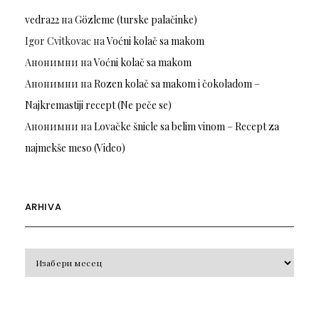
vedra22
на
Gözleme (turske palačinke)
Igor Cvitkovac
на
Voćni kolač sa makom
Анонимни
на
Voćni kolač sa makom
Анонимни
на
Rozen kolač sa makom i čokoladom –
Najkremastiji recept (Ne peče se)
Анонимни
на
Lovačke šnicle sa belim vinom – Recept za
najmekše meso (Video)
ARHIVA
Arhiva