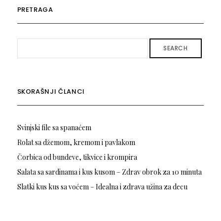
PRETRAGA
SEARCH
SKORAŠNJI ČLANCI
Svinjski file sa spanaćem
Rolat sa džemom, kremom i pavlakom
Čorbica od bundeve, tikvice i krompira
Salata sa sardinama i kus kusom – Zdrav obrok za 10 minuta
Slatki kus kus sa voćem – Idealna i zdrava užina za decu