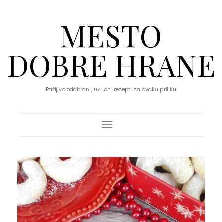
MESTO
DOBRE HRANE
Pažljivo odabrani, ukusni recepti za svaku priliku
Toggle Navigation