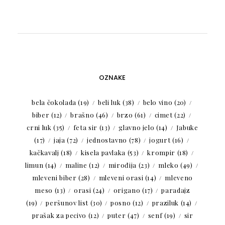
OZNAKE
bela čokolada
(19)
beli luk
(38)
belo vino
(20)
biber
(12)
brašno
(46)
brzo
(61)
cimet
(22)
crni luk
(35)
feta sir
(13)
glavno jelo
(14)
Jabuke
(17)
jaja
(72)
jednostavno
(78)
jogurt
(16)
kačkavalj
(18)
kisela pavlaka
(53)
krompir
(18)
limun
(14)
maline
(12)
mirođija
(23)
mleko
(49)
mleveni biber
(28)
mleveni orasi
(14)
mleveno
meso
(13)
orasi
(24)
origano
(17)
paradajz
(19)
peršunov list
(30)
posno
(12)
praziluk
(14)
prašak za pecivo
(12)
puter
(47)
senf
(19)
sir