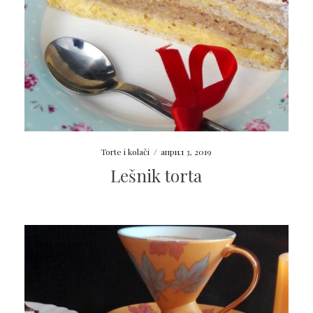
Torte i kolači
/
април 3, 2019
Lešnik torta