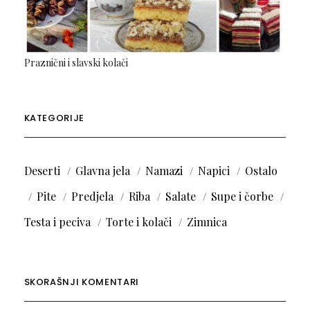
Praznični i slavski kolači
KATEGORIJE
Deserti
Glavna jela
Namazi
Napici
Ostalo
Pite
Predjela
Riba
Salate
Supe i čorbe
Testa i peciva
Torte i kolači
Zimnica
SKORAŠNJI KOMENTARI