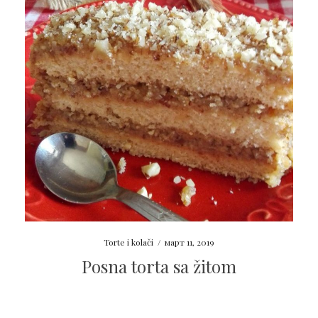
Torte i kolači
/
март 11, 2019
Posna torta sa žitom