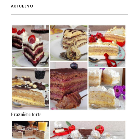
AKTUELNO
Praznične torte