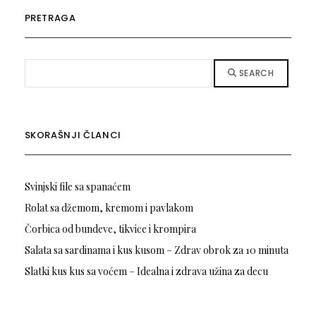
PRETRAGA
SEARCH
SKORAŠNJI ČLANCI
Svinjski file sa spanaćem
Rolat sa džemom, kremom i pavlakom
Čorbica od bundeve, tikvice i krompira
Salata sa sardinama i kus kusom – Zdrav obrok za 10 minuta
Slatki kus kus sa voćem – Idealna i zdrava užina za decu