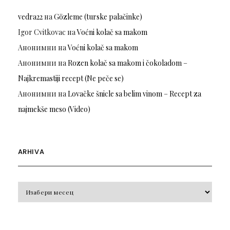
vedra22
на
Gözleme (turske palačinke)
Igor Cvitkovac
на
Voćni kolač sa makom
Анонимни
на
Voćni kolač sa makom
Анонимни
на
Rozen kolač sa makom i čokoladom –
Najkremastiji recept (Ne peče se)
Анонимни
на
Lovačke šnicle sa belim vinom – Recept za
najmekše meso (Video)
ARHIVA
Arhiva