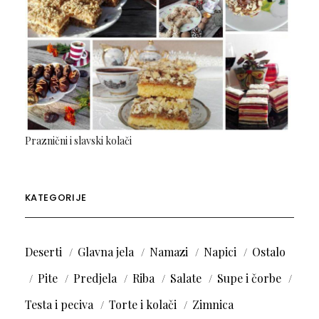
Praznični i slavski kolači
KATEGORIJE
Deserti
Glavna jela
Namazi
Napici
Ostalo
Pite
Predjela
Riba
Salate
Supe i čorbe
Testa i peciva
Torte i kolači
Zimnica