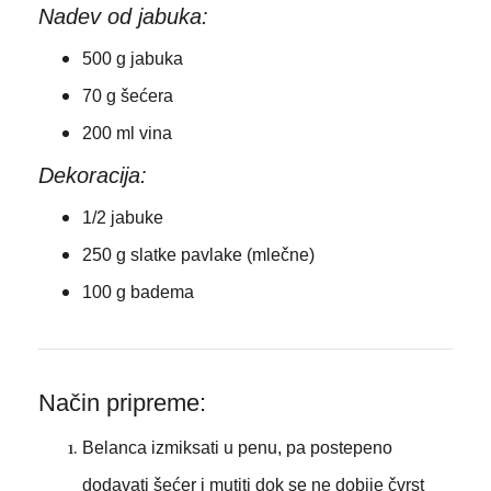
Nadev od jabuka:
500 g jabuka
70 g šećera
200 ml vina
Dekoracija:
1/2 jabuke
250 g slatke pavlake (mlečne)
100 g badema
Način pripreme:
Belanca izmiksati u penu, pa postepeno
dodavati šećer i mutiti dok se ne dobije čvrst