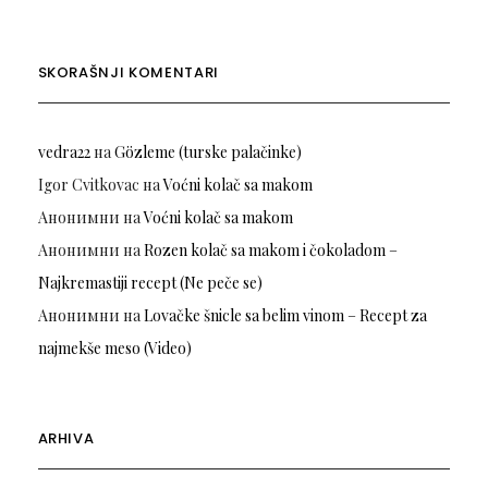
SKORAŠNJI KOMENTARI
vedra22
на
Gözleme (turske palačinke)
Igor Cvitkovac
на
Voćni kolač sa makom
Анонимни
на
Voćni kolač sa makom
Анонимни
на
Rozen kolač sa makom i čokoladom –
Najkremastiji recept (Ne peče se)
Анонимни
на
Lovačke šnicle sa belim vinom – Recept za
najmekše meso (Video)
ARHIVA