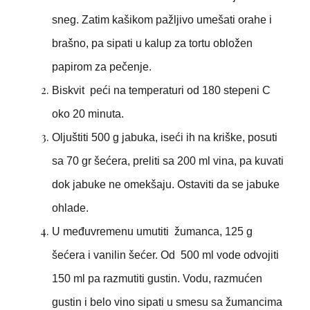
sneg. Zatim kašikom pažljivo umešati orahe i
brašno, pa sipati u kalup za tortu obložen
papirom za pečenje.
Biskvit peći na temperaturi od 180 stepeni C
oko 20 minuta.
Oljuštiti 500 g jabuka, iseći ih na kriške, posuti
sa 70 gr šećera, preliti sa 200 ml vina, pa kuvati
dok jabuke ne omekšaju. Ostaviti da se jabuke
ohlade.
U međuvremenu umutiti žumanca, 125 g
šećera i vanilin šećer. Od 500 ml vode odvojiti
150 ml pa razmutiti gustin. Vodu, razmućen
gustin i belo vino sipati u smesu sa žumancima