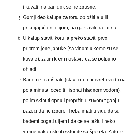
i kuvati na pari dok se ne zgusne.
Gornji deo kalupa za tortu obložiti alu ili
prijanjajućom folijom, pa ga staviti na tacnu.
U kalup staviti koru, a preko staviti prvo
pripremljene jabuke (sa vinom u kome su se
kuvale), zatim krem i ostaviti da se potpuno
ohladi.
Bademe blanširati, (staviti ih u provrelu vodu na
pola minuta, ocediti i isprati hladnom vodom),
pa im skinuti opnu i propržiti u suvom tiganju
pazeći da ne izgore. Treba imati u vidu da su
bademi bogati uljem i da će se pržiti i neko
vreme nakon što ih sklonite sa šporeta. Zato je