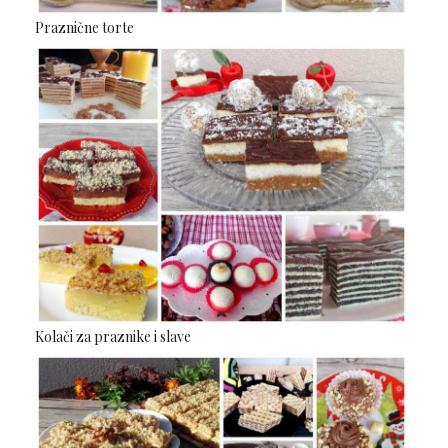
Praznične torte
Kolači za praznike i slave