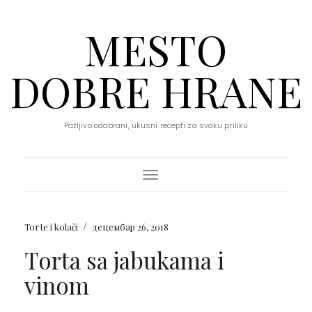
MESTO
DOBRE HRANE
Pažljivo odabrani, ukusni recepti za svaku priliku
Toggle Navigation
/
Torte i kolači
децембар 26, 2018
Torta sa jabukama i
vinom