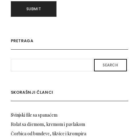
PRETRAGA
SEARCH
SKORAŠNJI ČLANCI
Svinjski file sa spanaćem
Rolat sa džemom, kremom i pavlakom
Čorbica od bundeve, tikvice i krompira