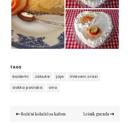
TAGS
bademi
Jabuke
jaja
mleveni orasi
slatka pavlaka
vino
Кретање
Božićni kolačići sa kafom
Lešnik gnezda
чланка