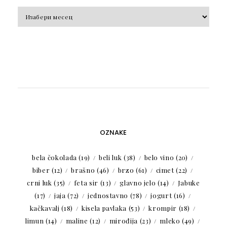
Arhiva
OZNAKE
bela čokolada
(19)
beli luk
(38)
belo vino
(20)
biber
(12)
brašno
(46)
brzo
(61)
cimet
(22)
crni luk
(35)
feta sir
(13)
glavno jelo
(14)
Jabuke
(17)
jaja
(72)
jednostavno
(78)
jogurt
(16)
kačkavalj
(18)
kisela pavlaka
(53)
krompir
(18)
limun
(14)
maline
(12)
mirođija
(23)
mleko
(49)