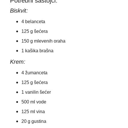
Potrebni sastojci:
Biskvit:
4 belanceta
125 g šećera
150 g mlevenih oraha
1 kašika brašna
Krem:
4 žumanceta
125 g šećera
1 vanilin šećer
500 ml vode
125 ml vina
20 g gustina