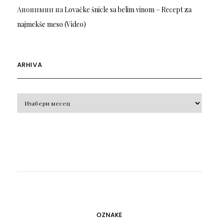
Анонимни
на
Lovačke šnicle sa belim vinom – Recept za
najmekše meso (Video)
ARHIVA
Arhiva
OZNAKE