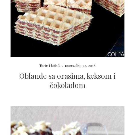
Torte i kolači
/
новембар 22, 2018
Oblande sa orasima, keksom i
čokoladom