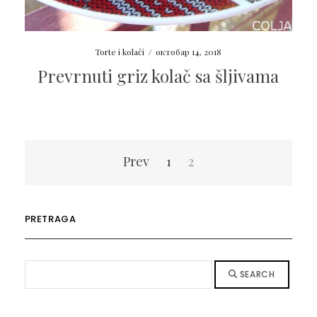
Torte i kolači
/
октобар 14, 2018
Prevrnuti griz kolač sa šljivama
Пагинација
Prev
1
2
чланака
PRETRAGA
SEARCH