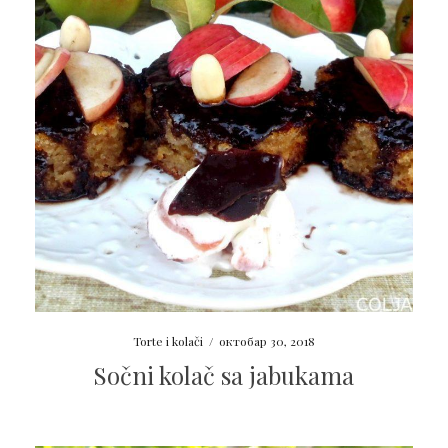
Torte i kolači
/
октобар 30, 2018
Sočni kolač sa jabukama