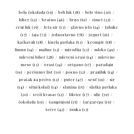
bela čokolada
(19)
beli luk
(38)
belo vino
(20)
biber
(12)
brašno
(46)
brzo
(61)
cimet
(22)
crni luk
(35)
feta sir
(13)
glavno jelo
(14)
Jabuke
(17)
jaja
(72)
jednostavno
(78)
jogurt
(16)
kačkavalj
(18)
kisela pavlaka
(53)
krompir
(18)
limun
(14)
maline
(12)
mirođija
(23)
mleko
(49)
mleveni biber
(28)
mleveni orasi
(14)
mleveno
meso
(13)
orasi
(24)
origano
(17)
paradajz
(19)
peršunov list
(30)
posno
(12)
praziluk
(14)
prašak za pecivo
(12)
puter
(47)
senf
(19)
sir
(14)
sitni kolači
(14)
slanina
(15)
slatka pavlaka
(20)
sveži kvasac
(12)
tikvice
(17)
ulje
(39)
čokolada
(19)
šampinjoni
(15)
šargarepa
(19)
šećer
(42)
šunka
(13)