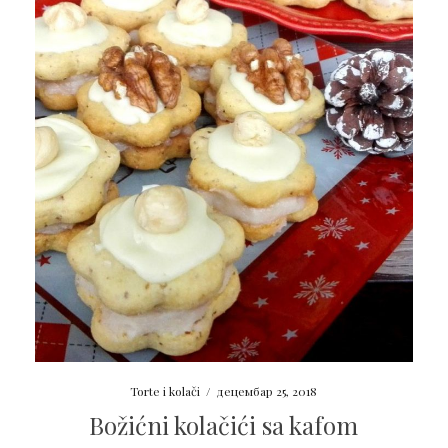
Torte i kolači
/
децембар 25, 2018
Božićni kolačići sa kafom