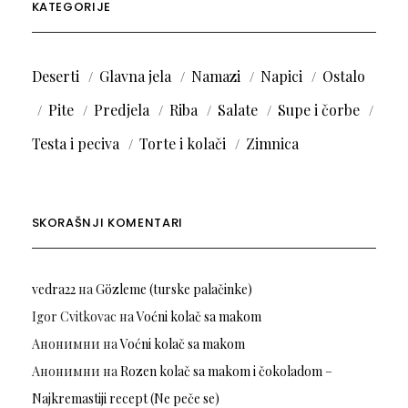
KATEGORIJE
Deserti
Glavna jela
Namazi
Napici
Ostalo
Pite
Predjela
Riba
Salate
Supe i čorbe
Testa i peciva
Torte i kolači
Zimnica
SKORAŠNJI KOMENTARI
vedra22
на
Gözleme (turske palačinke)
Igor Cvitkovac
на
Voćni kolač sa makom
Анонимни
на
Voćni kolač sa makom
Анонимни
на
Rozen kolač sa makom i čokoladom –
Najkremastiji recept (Ne peče se)