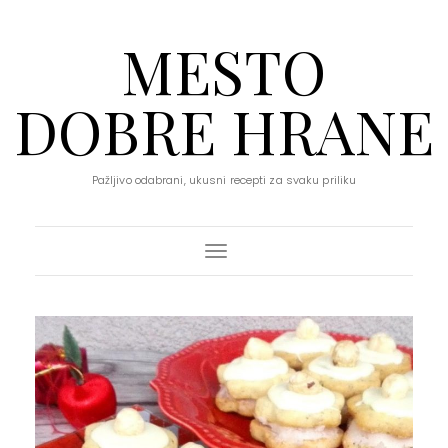
MESTO
DOBRE HRANE
Pažljivo odabrani, ukusni recepti za svaku priliku
Toggle Navigation