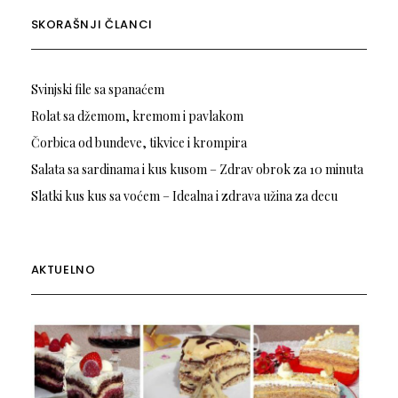
SKORAŠNJI ČLANCI
Svinjski file sa spanaćem
Rolat sa džemom, kremom i pavlakom
Čorbica od bundeve, tikvice i krompira
Salata sa sardinama i kus kusom – Zdrav obrok za 10 minuta
Slatki kus kus sa voćem – Idealna i zdrava užina za decu
AKTUELNO