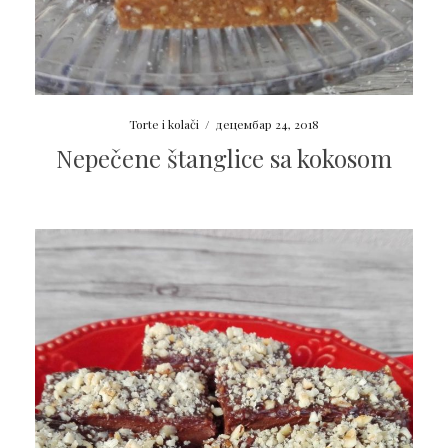
Torte i kolači
/
децембар 24, 2018
Nepečene štanglice sa kokosom