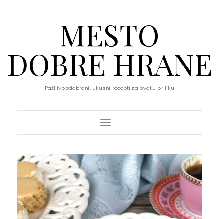
MESTO
DOBRE HRANE
Pažljivo odabrani, ukusni recepti za svaku priliku
Toggle Navigation