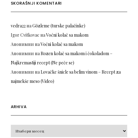
SKORAŠNJI KOMENTARI
vedra22
на
Gözleme (turske palačinke)
Igor Cvitkovac
на
Voćni kolač sa makom
Анонимни
на
Voćni kolač sa makom
Анонимни
на
Rozen kolač sa makom i čokoladom –
Najkremastiji recept (Ne peče se)
Анонимни
на
Lovačke šnicle sa belim vinom – Recept za
najmekše meso (Video)
ARHIVA
Arhiva