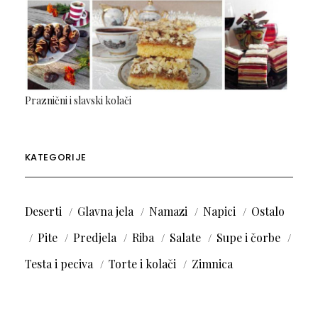
Praznični i slavski kolači
KATEGORIJE
Deserti
Glavna jela
Namazi
Napici
Ostalo
Pite
Predjela
Riba
Salate
Supe i čorbe
Testa i peciva
Torte i kolači
Zimnica