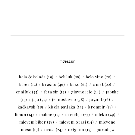
OZNAKE
bela čokolada
(19)
beli luk
(38)
belo vino
(20)
biber
(12)
brašno
(46)
brzo
(61)
cimet
(22)
crni luk
(35)
feta sir
(13)
glavno jelo
(14)
Jabuke
(17)
jaja
(72)
jednostavno
(78)
jogurt
(16)
kačkavalj
(18)
kisela pavlaka
(53)
krompir
(18)
limun
(14)
maline
(12)
mirođija
(23)
mleko
(49)
mleveni biber
(28)
mleveni orasi
(14)
mleveno
meso
(13)
orasi
(24)
origano
(17)
paradajz