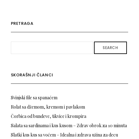
PRETRAGA
SEARCH
SKORAŠNJI ČLANCI
Svinjski file sa spanaćem
Rolat sa džemom, kremom i pavlakom
Čorbica od bundeve, tikvice i krompira
Salata sa sardinama i kus kusom – Zdrav obrok za 10 minuta
Slatki kus kus sa voćem – Idealna i zdrava užina za decu