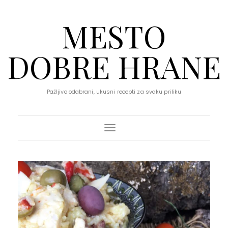
MESTO
DOBRE HRANE
Pažljivo odabrani, ukusni recepti za svaku priliku
Toggle Navigation