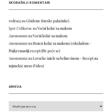
SKORAŠNJI KOMENTARI
vedra22
на
Gözleme (turske palačinke)
Igor Cvitkovac
на
Voćni kolač sa makom
Анонимни
на
Voćni kolač sa makom
Анонимни
на
Rozen kolač sa makom i čokoladom –
Najkremastiji recept (Ne peče se)
Анонимни
на
Lovačke šnicle sa belim vinom – Recept za
najmekše meso (Video)
ARHIVA
Arhiva