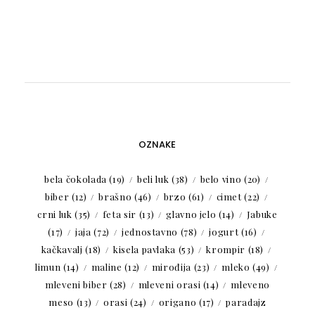
OZNAKE
bela čokolada
(19)
beli luk
(38)
belo vino
(20)
biber
(12)
brašno
(46)
brzo
(61)
cimet
(22)
crni luk
(35)
feta sir
(13)
glavno jelo
(14)
Jabuke
(17)
jaja
(72)
jednostavno
(78)
jogurt
(16)
kačkavalj
(18)
kisela pavlaka
(53)
krompir
(18)
limun
(14)
maline
(12)
mirođija
(23)
mleko
(49)
mleveni biber
(28)
mleveni orasi
(14)
mleveno
meso
(13)
orasi
(24)
origano
(17)
paradajz