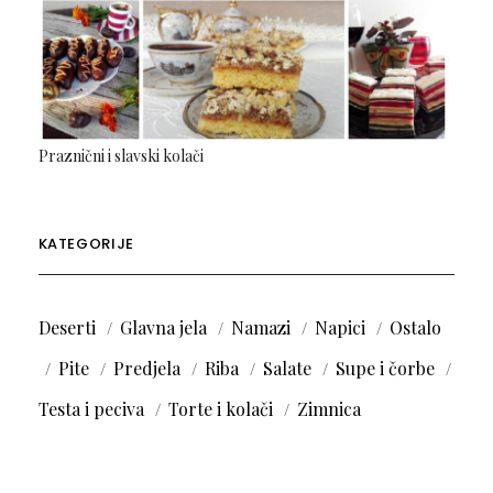
Praznični i slavski kolači
KATEGORIJE
Deserti
Glavna jela
Namazi
Napici
Ostalo
Pite
Predjela
Riba
Salate
Supe i čorbe
Testa i peciva
Torte i kolači
Zimnica