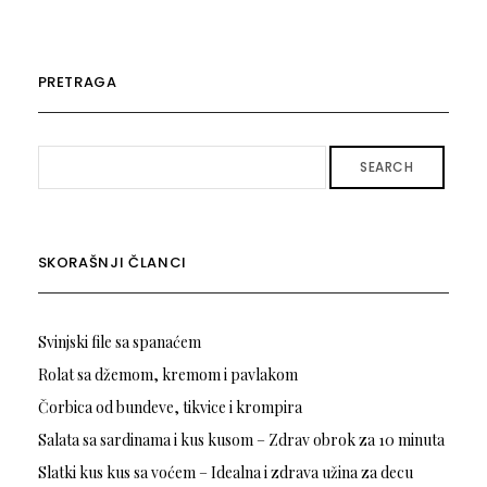
PRETRAGA
SEARCH
SKORAŠNJI ČLANCI
Svinjski file sa spanaćem
Rolat sa džemom, kremom i pavlakom
Čorbica od bundeve, tikvice i krompira
Salata sa sardinama i kus kusom – Zdrav obrok za 10 minuta
Slatki kus kus sa voćem – Idealna i zdrava užina za decu