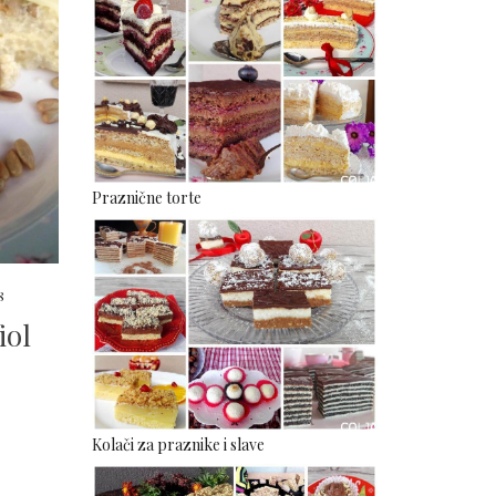
Praznične torte
8
iol
Kolači za praznike i slave