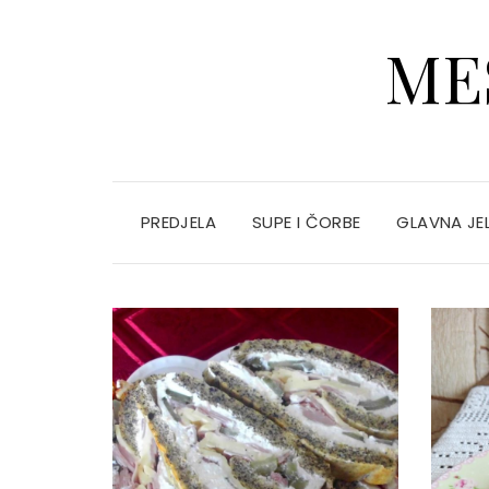
ME
PREDJELA
SUPE I ČORBE
GLAVNA JE