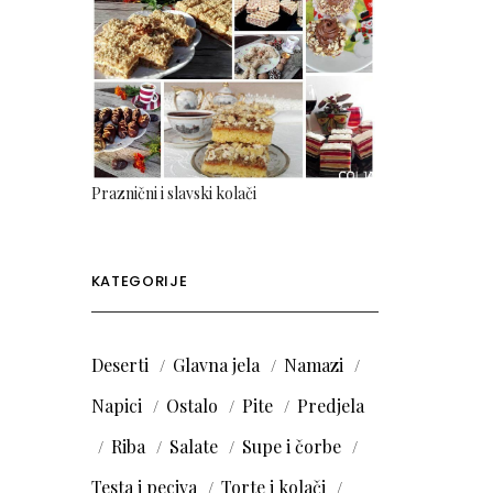
Praznični i slavski kolači
KATEGORIJE
Deserti
Glavna jela
Namazi
Napici
Ostalo
Pite
Predjela
Riba
Salate
Supe i čorbe
Testa i peciva
Torte i kolači