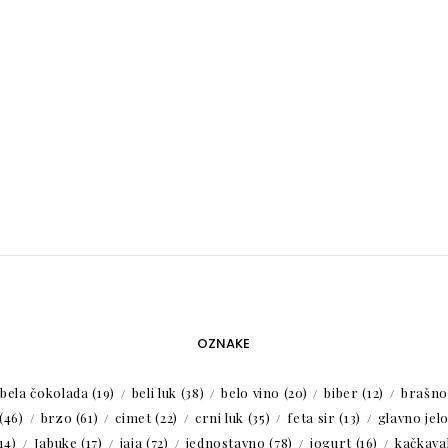
OZNAKE
bela čokolada
(19)
beli luk
(38)
belo vino
(20)
biber
(12)
brašno
(46)
brzo
(61)
cimet
(22)
crni luk
(35)
feta sir
(13)
glavno jel
14)
Jabuke
(17)
jaja
(72)
jednostavno
(78)
jogurt
(16)
kačkaval