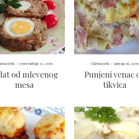
avna jela
/
септембар 23, 2019
Glavna jela
/
јануар 16, 2019
lat od mlevenog
Punjeni venac 
mesa
tikvica