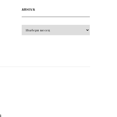
ARHIVA
Arhiva
o
j