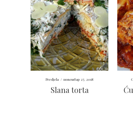
Predjela
/
новембар 27, 2018
G
Slana torta
Ću