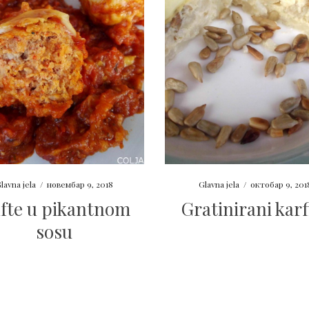
lavna jela
/
новембар 9, 2018
Glavna jela
/
октобар 9, 201
fte u pikantnom
Gratinirani karf
sosu