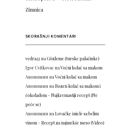
Zimnica
SKORAŠNJI KOMENTARI
vedra22
на
Gözleme (turske palačinke)
Igor Cvitkovac
на
Voćni kolač sa makom
Анонимни
на
Voćni kolač sa makom
Анонимни
на
Rozen kolač sa makom i
čokoladom – Najkremastiji recept (Ne
peče se)
Анонимни
на
Lovačke šnicle sa belim
vinom – Recept za najmekše meso (Video)