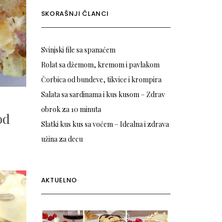
SKORAŠNJI ČLANCI
Svinjski file sa spanaćem
Rolat sa džemom, kremom i pavlakom
Čorbica od bundeve, tikvice i krompira
Salata sa sardinama i kus kusom – Zdrav
obrok za 10 minuta
od
Slatki kus kus sa voćem – Idealna i zdrava
užina za decu
AKTUELNO