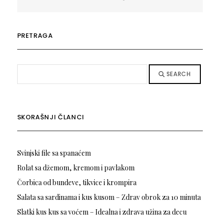
PRETRAGA
SEARCH
SKORAŠNJI ČLANCI
Svinjski file sa spanaćem
Rolat sa džemom, kremom i pavlakom
Čorbica od bundeve, tikvice i krompira
Salata sa sardinama i kus kusom – Zdrav obrok za 10 minuta
Slatki kus kus sa voćem – Idealna i zdrava užina za decu