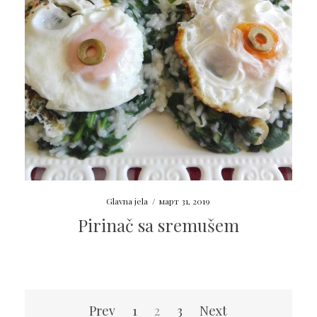
Glavna jela
/
март 31, 2019
Pirinač sa sremušem
Пагинација
Prev
1
2
3
Next
чланака