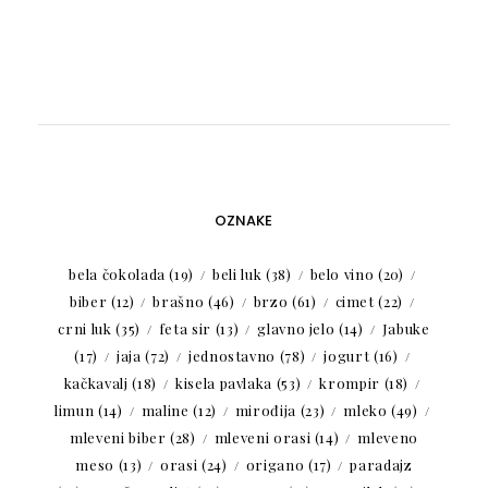
OZNAKE
bela čokolada
(19)
beli luk
(38)
belo vino
(20)
biber
(12)
brašno
(46)
brzo
(61)
cimet
(22)
crni luk
(35)
feta sir
(13)
glavno jelo
(14)
Jabuke
(17)
jaja
(72)
jednostavno
(78)
jogurt
(16)
kačkavalj
(18)
kisela pavlaka
(53)
krompir
(18)
limun
(14)
maline
(12)
mirođija
(23)
mleko
(49)
mleveni biber
(28)
mleveni orasi
(14)
mleveno
meso
(13)
orasi
(24)
origano
(17)
paradajz