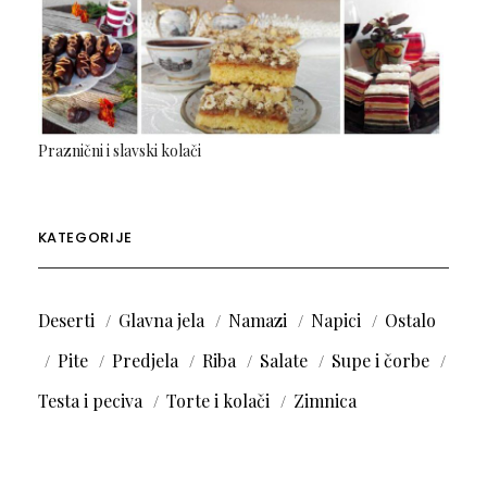
Praznični i slavski kolači
KATEGORIJE
Deserti
Glavna jela
Namazi
Napici
Ostalo
Pite
Predjela
Riba
Salate
Supe i čorbe
Testa i peciva
Torte i kolači
Zimnica