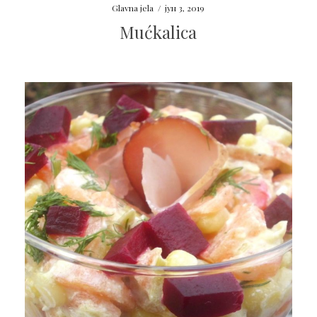
Glavna jela
/
јун 3, 2019
Mućkalica