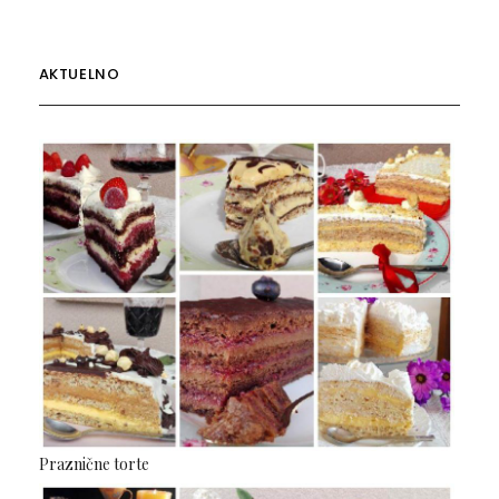
AKTUELNO
Praznične torte