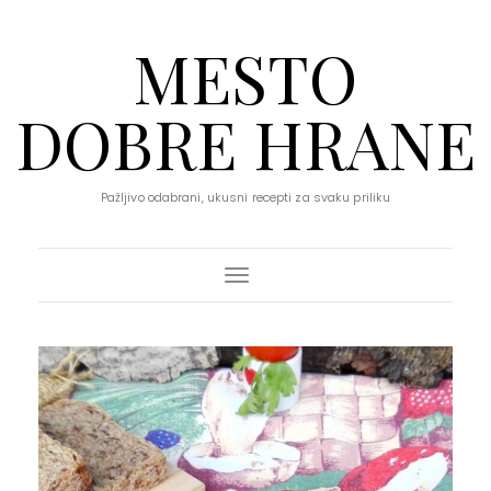
MESTO
DOBRE HRANE
Pažljivo odabrani, ukusni recepti za svaku priliku
Toggle Navigation