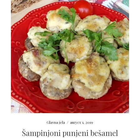
Glavna jela
/
август 1, 2019
Šampinjoni punjeni bešamel