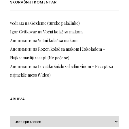
SKORAŠNJI KOMENTARI
vedra22
на
Gözleme (turske palačinke)
Igor Cvitkovac
на
Voćni kolač sa makom
Анонимни
на
Voćni kolač sa makom
Анонимни
на
Rozen kolač sa makom i čokoladom –
Najkremastiji recept (Ne peče se)
Анонимни
на
Lovačke šnicle sa belim vinom – Recept za
najmekše meso (Video)
ARHIVA
Arhiva